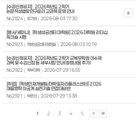
[수강신청공지]
2026학년도 2학기
논문작성법및연구윤리 교과목 운영 안내
No.2924
최가현
2026-08-03 17:30
[행사/세미나]
[학생성공센터 대학원] 2026 대학원 리더십
워크숍 시행
No.2923
학생성공센터행정실
2026-08-03 10:19
[수강신청공지]
2026학년도 2학기 군복무학점 이수제
과목 및 수강신청 등 세부사항 안내(정정내용 추가)
No.2922
학부대학
2026-07-29 16:55
[취업]
[학생인재개발팀/대학일자리플러스센터] 2026
여름방학 이공계 실전기출 면접대비반
No.2921
박은선
2026-07-29 13:38
1
2
3
4
5