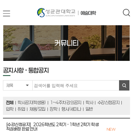
예술대학
커뮤니티
공지사항 -
통합공지
제목
전체
학사공지(학생용)
1~4주차 강의공지
학사
수강신청공지
입학
취업
채용/모집
장학
행사/세미나
일반
[수강신청공지]
2026학년도 2학기 - 1학년 2학기 학생
직권배정 완료 안내
NEW