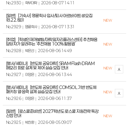
No.2930
학부대학
2026-08-07 14:11
[일반]
[기숙사] 명륜학사 입사/퇴사 아르바이트생 모집
(8.22.(토))
NEW
No.2929
명륜학사
2026-08-07 13:31
[취업]
[학생인재개발팀/대학일자리플러스센터] 추천채용
담당자가 알려주는 ‘추천채용 100% 활용법’
NEW
No.2928
박은선
2026-08-06 14:49
[행사/세미나]
[반도체 공유대학] SRAM·Flash·DRAM
메모리 회로 설계 및 제어 실습 모집 안내
NEW
No.2927
이영은
2026-08-06 13:44
[행사/세미나]
[반도체 공유대학] COMSOL 기반 반도체
패키징 열·응력 설계 실습 모집 안내
NEW
No.2926
이영은
2026-08-06 11:37
[일반]
[로스쿨준비반] 2027학년도 로스쿨 지원전략 특강
신청 안내
NEW
No.2925
박찬환
2026-08-05 09:07