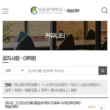
예술대학
커뮤니티
공지사항 -
대학원
제목
전체
학사공지(학생용)
1~4주차 강의공지
학사
수강신청공지
입학
취업
채용/모집
장학
행사/세미나
일반
[학사]
2026년 8월 졸업생 학위기 배부 (사회과학대학/
예술대학)
NEW