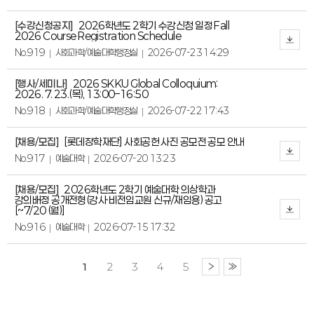
[수강신청공지]
2026학년도 2학기 수강신청 일정 Fall
2026 Course Registration Schedule
No.919
사회과학/예술대학행정실
2026-07-23 14:29
[행사/세미나]
2026 SKKU Global Colloquium:
2026. 7. 23.(목), 13:00–16:50
No.918
사회과학/예술대학행정실
2026-07-22 17:43
[채용/모집]
[롯데장학재단] 사회공헌 사진 공모전 공모 안내
No.917
예술대학
2026-07-20 13:23
[채용/모집]
2026학년도 2학기 예술대학 의상학과
강의배정 공개전형(강사·비전임교원 신규/재임용) 공고
[~7/20 (월)]
No.916
예술대학
2026-07-15 17:32
1
2
3
4
5