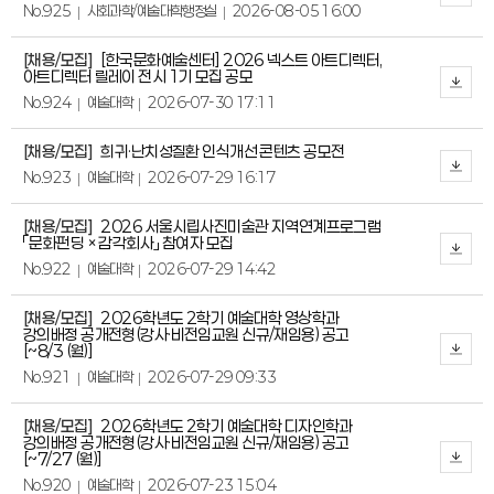
No.925
사회과학/예술대학행정실
2026-08-05 16:00
[채용/모집]
[한국문화예술센터] 2026 넥스트 아트디렉터,
아트디렉터 릴레이 전시 1기 모집 공모
No.924
예술대학
2026-07-30 17:11
[채용/모집]
희귀·난치성질환 인식개선 콘텐츠 공모전
No.923
예술대학
2026-07-29 16:17
[채용/모집]
2026 서울시립사진미술관 지역연계프로그램
「문화펀딩 × 감각회사」 참여자 모집
No.922
예술대학
2026-07-29 14:42
[채용/모집]
2026학년도 2학기 예술대학 영상학과
강의배정 공개전형(강사·비전임교원 신규/재임용) 공고
[~8/3 (월)]
No.921
예술대학
2026-07-29 09:33
[채용/모집]
2026학년도 2학기 예술대학 디자인학과
강의배정 공개전형(강사·비전임교원 신규/재임용) 공고
[~7/27 (월)]
No.920
예술대학
2026-07-23 15:04